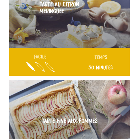
TARTE AU CITRON
MERINGUÉE
FACILE
TEMPS
30 MINUTES
TARTE FINE AUX POMMES