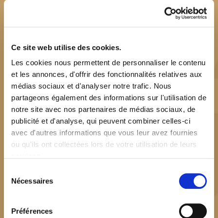
2019
Ce site web utilise des cookies.
La majorité de nos emballages sont en carton 100%
Les cookies nous permettent de personnaliser le contenu
et les annonces, d'offrir des fonctionnalités relatives aux
recyclable. Nos crousti équipes travaillent quotidiennement
médias sociaux et d'analyser notre trafic. Nous
pour trouver des solutions d’emballage toujours plus
partageons également des informations sur l'utilisation de
innovantes et respectueuses de l’environnement.
notre site avec nos partenaires de médias sociaux, de
publicité et d'analyse, qui peuvent combiner celles-ci
avec d'autres informations que vous leur avez fournies
ou qu'ils ont collectées lors de votre utilisation de leurs
services.
Sélection
Nécessaires
du
consentement
Préférences