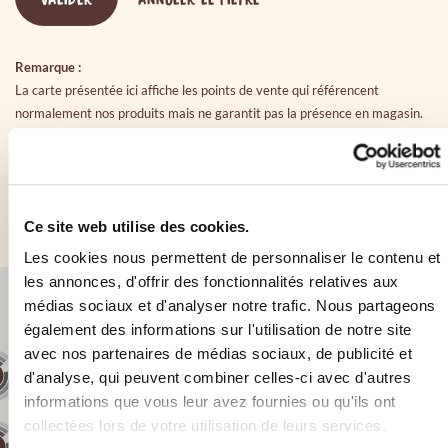
Remarque :
La carte présentée ici affiche les points de vente qui référencent
normalement nos produits mais ne garantit pas la présence en magasin.
Cette liste de point de vente n’est pas exhaustive. Vous pouvez trouver
nos produits dans bien d’autres magasins qui n’apparaissent pas sur cette
carte.
Besoin d’aide dans votre recherche ? N’hésitez pas à nous
contacter
.
Ce site web utilise des cookies.
130
Les cookies nous permettent de personnaliser le contenu et
les annonces, d'offrir des fonctionnalités relatives aux
12
44
médias sociaux et d'analyser notre trafic. Nous partageons
15
29
également des informations sur l'utilisation de notre site
avec nos partenaires de médias sociaux, de publicité et
58
33
49
353
d'analyse, qui peuvent combiner celles-ci avec d'autres
18
informations que vous leur avez fournies ou qu'ils ont
collectées lors de votre utilisation de leurs services.
34
37