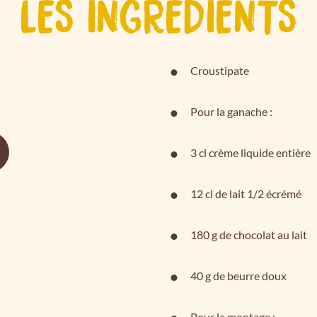
LES INGRÉDIENTS
Croustipate
Pour la ganache :
3 cl crème liquide entière
12 cl de lait 1/2 écrémé
180 g de chocolat au lait
40 g de beurre doux
Pour le montage :