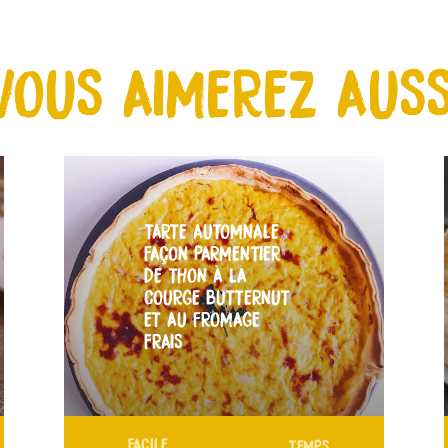
VOUS AIMEREZ AUSS
TARTE AUTOMNALE
FAÇON PARMENTIER
DE THON À LA
COURGE BUTTERNUT
ET AU FROMAGE
FRAIS
FACILE
TEMPS