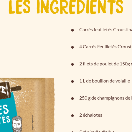
LES INGRÉDIENTS
Carrés feuilletés Croustip
4 Carrés Feuilletés Croust
2 filets de poulet de 150g
1 L de bouillon de volaille
250 g de champignons de 
2 échalotes
5 cl d’huile d'olive