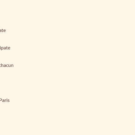
ate
ipate
 chacun
Paris