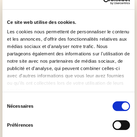
poivre et les herbes fraîches. Bien mélanger, puis
réaliser de petites boules de fromage de la taille
d'une grosse noisette.
Ce site web utilise des cookies.
Les cookies nous permettent de personnaliser le contenu
Dans un bol, mélanger le jaune d'oeuf avec une
et les annonces, d'offrir des fonctionnalités relatives aux
cuillère à soupe d'eau.
médias sociaux et d'analyser notre trafic. Nous
partageons également des informations sur l'utilisation de
notre site avec nos partenaires de médias sociaux, de
Disposer les mini-carrés feuilletés sur une plaque
publicité et d'analyse, qui peuvent combiner celles-ci
allant au four garnie d'une feuille de papier
avec d'autres informations que vous leur avez fournies
sulfurisé. Les enduire ensuite de dorure à l'aide d'un
ou qu'ils ont collectées lors de votre utilisation de leurs
pinceau, puis poser au centre de chacun une boule
services.
de fromage frais. Entreposer le tout au réfrigérateur
Sélection
pendant 15 min.
Nécessaires
du
consentement
Enfourner à 200 °C pendant 15 min. Déguster
Préférences
aussitôt.