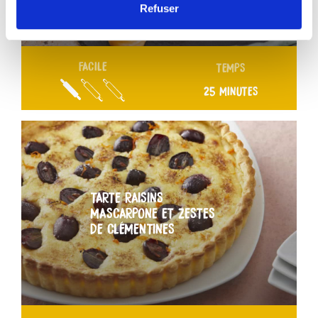
Refuser
FACILE
TEMPS
25 MINUTES
TARTE RAISINS
MASCARPONE ET ZESTES
DE CLÉMENTINES