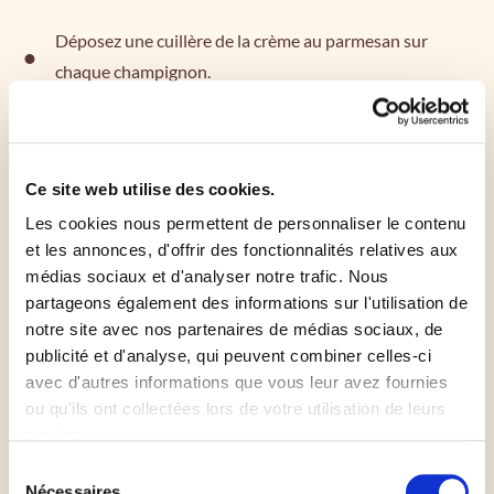
Déposez une cuillère de la crème au parmesan sur
chaque champignon.
Placez au frais jusqu’au moment de servir.
Ce site web utilise des cookies.
Les cookies nous permettent de personnaliser le contenu
et les annonces, d'offrir des fonctionnalités relatives aux
médias sociaux et d'analyser notre trafic. Nous
partageons également des informations sur l'utilisation de
Les
plus
du chef
notre site avec nos partenaires de médias sociaux, de
publicité et d'analyse, qui peuvent combiner celles-ci
Servez le tout avec une petite salade verte assaisonnée,
avec d'autres informations que vous leur avez fournies
des dès de comté, des tomates cerises et des grains de
ou qu'ils ont collectées lors de votre utilisation de leurs
raisin à picorer.
services.
Recette réalisée par @lavielilloise
Sélection
Nécessaires