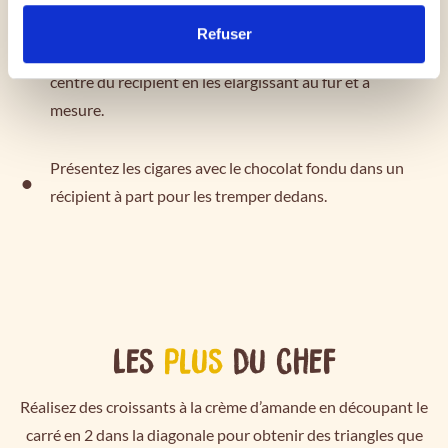
Laissez reposer quelques instants et mélangez très
Refuser
doucement en commençant par de petits ronds au
centre du récipient en les élargissant au fur et à
mesure.
Présentez les cigares avec le chocolat fondu dans un
récipient à part pour les tremper dedans.
Les
plus
du chef
Réalisez des croissants à la crème d’amande en découpant le
carré en 2 dans la diagonale pour obtenir des triangles que