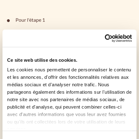
Pour l'étape 1
Préchauffez le four à 220°
Préparez la crème d'amande :
Ce site web utilise des cookies.
Les cookies nous permettent de personnaliser le contenu
Dans un bol, mélangez le beurre mou et le sucre à
et les annonces, d'offrir des fonctionnalités relatives aux
l'aide d'une spatule, ajoutez la poudre d'amande et
médias sociaux et d'analyser notre trafic. Nous
2 jaunes d'œufs. Mélangez bien pour obtenir une
partageons également des informations sur l'utilisation de
texture pommade.
notre site avec nos partenaires de médias sociaux, de
publicité et d'analyse, qui peuvent combiner celles-ci
avec d'autres informations que vous leur avez fournies
Badigeonnez les Carrés Feuilletés de crème
ou qu'ils ont collectées lors de votre utilisation de leurs
d'amande et coupez-les en deux. Roulez chaque
services.
bande de pâte sur elle-même pour former des
Sélection