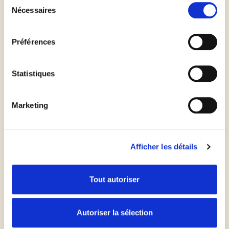
cigares. Placez les cigares sur une plaque garnie de
Nécessaires
du
papier sulfurisé.
consentement
Préférences
A l'aide d'un pinceau, badigeonnez chaque cigare de
jaune d'œuf dilué avec un peu d'eau puis
Statistiques
saupoudrez-les de cassonade puis d'amandes
effilées.
Marketing
Enfournez pour 12 à 15 minutes jusqu'à ce qu'ils
soient dorés.
Afficher les détails
Pour l'étape 2
Tout autoriser
Concassez le chocolat et placez-le dans un bol.
Autoriser la sélection
Faites bouillir la crème et versez la sur le chocolat.