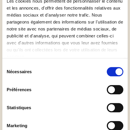
Les cookies nous permettent de personnaliser le contenu
et les annonces, d'offrir des fonctionnalités relatives aux
médias sociaux et d'analyser notre trafic. Nous
Durée de préparation
partageons également des informations sur l'utilisation de
notre site avec nos partenaires de médias sociaux, de
15min
publicité et d'analyse, qui peuvent combiner celles-ci
avec d'autres informations que vous leur avez fournies
ou qu'ils ont collectées lors de votre utilisation de leurs
Réduire la tomate, l'ail et le concentré de tomate en
services.
purée à l'aide d'un mixer
Sélection
Nécessaires
du
consentement
Faire revenir dans le l'huile d'olive et la feuille de
laurier, saler et poivrer
Préférences
Couper les champignons en fines lamelles et les
Statistiques
faire rôtir au four (ou faire revenir dans une poêle)
Marketing
A l'aide d'un emporte-pièce ou un bol, former des