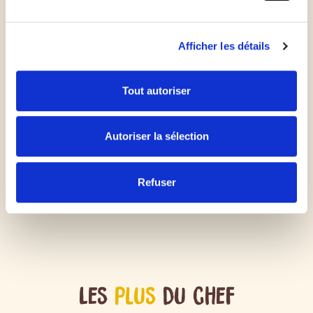
disques avec la pâte Croustipate
Afficher les détails
Au milieu et sur le diamètre du disque, disposer un
peu de votre sauce tomate réduite, champignons,
Tout autoriser
thon, câpres et mozzarella
Autoriser la sélection
Rabattre les extrémités
Mettre au four pendant 4/6 min à 220°
Refuser
Les
plus
du chef