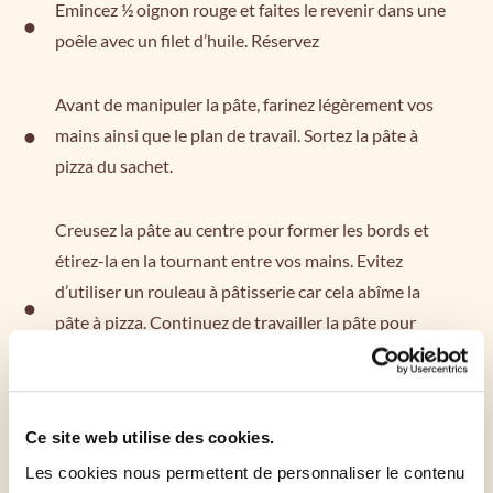
Emincez ½ oignon rouge et faites le revenir dans une
poêle avec un filet d’huile. Réservez
Avant de manipuler la pâte, farinez légèrement vos
mains ainsi que le plan de travail. Sortez la pâte à
pizza du sachet.
Creusez la pâte au centre pour former les bords et
étirez-la en la tournant entre vos mains. Evitez
d’utiliser un rouleau à pâtisserie car cela abîme la
pâte à pizza. Continuez de travailler la pâte pour
obtenir un format ovale. Taillez les olives en lamelles
et effeuillez le thym.
Ce site web utilise des cookies.
Appuyez avec vos doigts dans la pâte pour former
Les cookies nous permettent de personnaliser le contenu
des creux afin d’y insérer les olives noires coupées