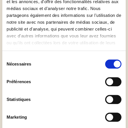
et les annonces, d'offrir des fonctionnalités relatives aux
de moitié, puis badigeonnez la surface de la focaccia
médias sociaux et d'analyser notre trafic. Nous
avec l'huile d'olive. Parsemez de brindilles de
partageons également des informations sur l'utilisation de
romarin et des morceaux d’oignon rouge
notre site avec nos partenaires de médias sociaux, de
légèrement dorés.
publicité et d'analyse, qui peuvent combiner celles-ci
avec d'autres informations que vous leur avez fournies
ou qu'ils ont collectées lors de votre utilisation de leurs
Faites cuire à 220 degrés durant 25 minutes. Salez
services.
avec le gros sel et servir tiède.
Sélection
Nécessaires
du
consentement
Préférences
Les
plus
du chef
Statistiques
Laissez reposer la focaccia 15 minutes avant cuisson pour
Marketing
laisser lever la pâte.