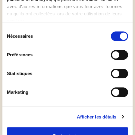
avec d'autres informations que vous leur avez fournies
Disposer une poignée de semoule de blé fine sur
ou qu'ils ont collectées lors de votre utilisation de leurs
services.
votre plan de travail et déposer le pâton dessus
Sélection
Nécessaires
du
Couper le pâton en 4
consentement
Préférences
Etirer chaque pâton jusqu'à ce qu'il fasse 15cm de
diamètre environ
Statistiques
Mettre au centre la farce préalablement préparée
Marketing
Fermer en une boule le tout
Afficher les détails
Disposer les boules sur une plaque de cuisson
munie de papier cuisson