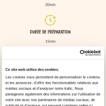
20min
Durée de préparation
15min
Préchauffer le four à 200°C
Ce site web utilise des cookies.
Emincer finement les champignons
Les cookies nous permettent de personnaliser le contenu
et les annonces, d'offrir des fonctionnalités relatives aux
médias sociaux et d'analyser notre trafic. Nous
Dans un bol, mélanger sauce tomate, dés de jambon,
partageons également des informations sur l'utilisation de
champignons de paris, thym, parmesan et
notre site avec nos partenaires de médias sociaux, de
mozzarella dechirée
publicité et d'analyse, qui peuvent combiner celles-ci