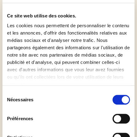
de céramique ou du riz.
Ce site web utilise des cookies.
Enfourner 10 minutes puis enlever les billes de
Les cookies nous permettent de personnaliser le contenu
céramique et le papier cuisson et replacer au four
et les annonces, d'offrir des fonctionnalités relatives aux
10-15 minutes ou jusqu'à ce que ça soit bien doré.
médias sociaux et d'analyser notre trafic. Nous
partageons également des informations sur l'utilisation de
notre site avec nos partenaires de médias sociaux, de
Pendant ce temps, battre dans une casserole les 3
publicité et d'analyse, qui peuvent combiner celles-ci
oeufs avec le jus de 3 citrons, le sucre, la maizena et
avec d'autres informations que vous leur avez fournies
le gingembre râpé
ou qu'ils ont collectées lors de votre utilisation de leurs
services.
Mettre ça sur feu doux-moyen tout en remuant
Sélection
Nécessaires
continuellement avec un fouet jusqu'à
du
consentement
épaississement de la préparation.
Préférences
Quand l'appareil nappe bien le dos d'une cuillère,
sortir la casserole du feu et incorporer le beurre.