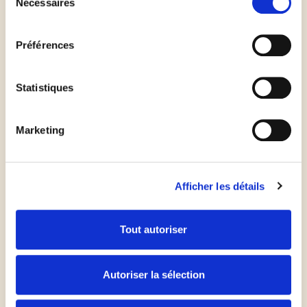
Nécessaires
du
consentement
Couper le rouleau en deux dans sa longueur et
Préférences
torsader les deux brins
Statistiques
Disposer dans un moule à cake ou un moule a
gâteau rond
Marketing
Parsemer le dessus d'un peu de parmesan et de
thym
Afficher les détails
Enfourner 20 minutes
Tout autoriser
Autoriser la sélection