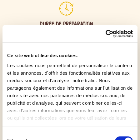
Durée de préparation
30min
Ce site web utilise des cookies.
Préchauffer le four à 200°C
Les cookies nous permettent de personnaliser le contenu
et les annonces, d'offrir des fonctionnalités relatives aux
médias sociaux et d'analyser notre trafic. Nous
Dérouler la pâte sur le plan de travail
partageons également des informations sur l'utilisation de
notre site avec nos partenaires de médias sociaux, de
Déposer la sauce tomate, parsemer de thym et
publicité et d'analyse, qui peuvent combiner celles-ci
disposer le parmesan et les tranches de chorizo
avec d'autres informations que vous leur avez fournies
ou qu'ils ont collectées lors de votre utilisation de leurs
services.
Rouler en un boudin comme sur la vidéo à retrouver
Sélection
sur TikTok @Croustipate_France