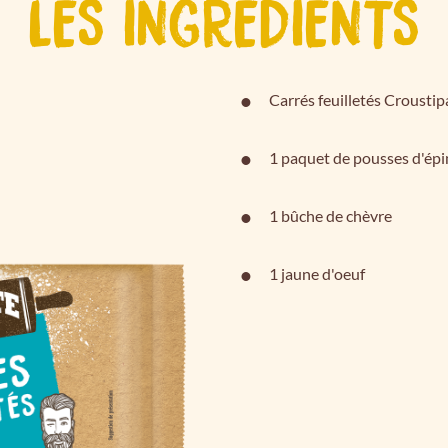
LES INGRÉDIENTS
Carrés feuilletés Croustip
1 paquet de pousses d'ép
1 bûche de chèvre
1 jaune d'oeuf