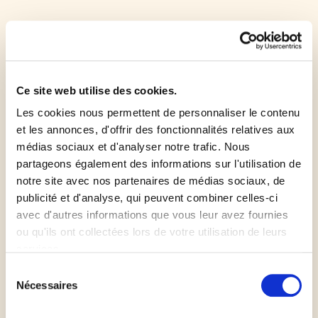
Badigeonnez de nouveau la pâte d'œuf avec un
pinceau, puis saupoudrez-la du sucre restant.
Ce site web utilise des cookies.
Découpez le boudin en tranches de 0,5 cm à 1 cm
d'épaisseur, puis disposez celles-ci sur une plaque
Les cookies nous permettent de personnaliser le contenu
et les annonces, d'offrir des fonctionnalités relatives aux
allant au four recouverte de papier sulfurisé.
médias sociaux et d'analyser notre trafic. Nous
partageons également des informations sur l'utilisation de
Faites cuire pendant 15 à 20 min.
notre site avec nos partenaires de médias sociaux, de
publicité et d'analyse, qui peuvent combiner celles-ci
Pour les palmiers aux Carambars :
avec d'autres informations que vous leur avez fournies
ou qu'ils ont collectées lors de votre utilisation de leurs
services.
Concassez grossièrement les Carambars au couteau
Sélection
ou dans le bol de votre mixeur.
Nécessaires
du
consentement
Déroulez la pâte feuilletée puis coupez-la de