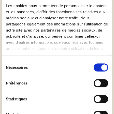
Les cookies nous permettent de personnaliser le contenu
et les annonces, d'offrir des fonctionnalités relatives aux
médias sociaux et d'analyser notre trafic. Nous
Préchauffer le four à 180 ° C.
partageons également des informations sur l'utilisation de
notre site avec nos partenaires de médias sociaux, de
publicité et d'analyse, qui peuvent combiner celles-ci
Disposer les carrés de pâte sur une plaque de
avec d'autres informations que vous leur avez fournies
cuisson.
ou qu'ils ont collectées lors de votre utilisation de leurs
services.
Dans leurs centres, ajouter 1-2 cuillères à soupe de
Sélection
fruits rouges et 1 cuillère à soupe de sucre par carré.
Nécessaires
du
consentement
Rabattre les angles des carrés au centre.
Préférences
Enfourner 20-25mn.
Statistiques