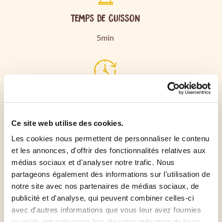
Temps de cuisson
5min
Durée de préparation
5min
Ce site web utilise des cookies.
Les cookies nous permettent de personnaliser le contenu
et les annonces, d'offrir des fonctionnalités relatives aux
Préchauffez votre four traditionnel à 220°C ou
médias sociaux et d'analyser notre trafic. Nous
votre Air fryer à 200°C.
partageons également des informations sur l'utilisation de
notre site avec nos partenaires de médias sociaux, de
publicité et d'analyse, qui peuvent combiner celles-ci
Déposez votre Pinsa Qualité comme à la Pizzeria
avec d'autres informations que vous leur avez fournies
Croustipate sur une plaque de four.
ou qu'ils ont collectées lors de votre utilisation de leurs