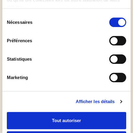
services.
Etalez une couche de sauce tomate sur la Pinsa.
Sélection
Nécessaires
du
Enfournez la Pinsa pendant 4 à 6 minutes dans le
consentement
four ou l'Air fryer pour obtenir une base
Préférences
croustillante. Le temps de cuisson peut être
augmenté selon le four ou le type de garniture
Statistiques
utilisé.
Marketing
Sortez la Pinsa du four ou de l'Air fryer et garnissez
la avec les tomates cerises, la burrata et les feuilles
de basilic.
Afficher les détails
Ajoutez un filet d'huile d'olive.
Tout autoriser
Bon appétit !