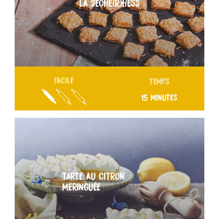
LA SÈCHE(R)HESS
FACILE
TEMPS
15 MINUTES
TARTE AU CITRON
MERINGUÉE