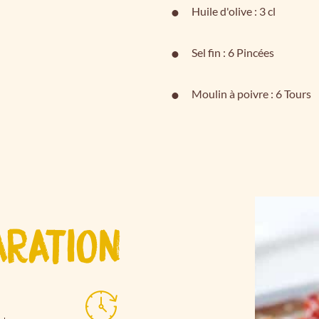
Huile d'olive : 3 cl
Sel fin : 6 Pincées
Moulin à poivre : 6 Tours
ARATION