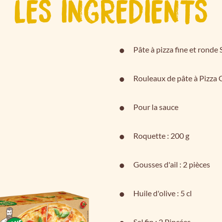
LES INGRÉDIENTS
Pâte à pizza fine et ronde
Rouleaux de pâte à Pizza G
Pour la sauce
Roquette : 200 g
Gousses d'ail : 2 pièces
Huile d'olive : 5 cl
Sel fin : 2 Pincées