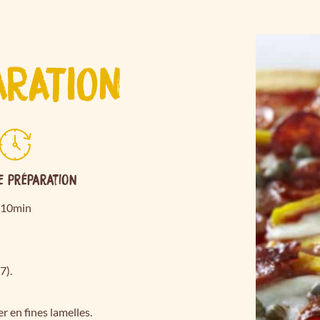
ARATION
e préparation
10min
7).
er en fines lamelles.