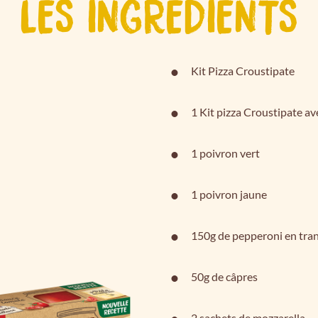
LES INGRÉDIENTS
Kit Pizza Croustipate
1 Kit pizza Croustipate av
1 poivron vert
1 poivron jaune
150g de pepperoni en tra
50g de câpres
2 sachets de mozzarella