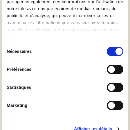
partageons également des informations sur l'utilisation de
notre site avec nos partenaires de médias sociaux, de
publicité et d'analyse, qui peuvent combiner celles-ci
avec d'autres informations que vous leur avez fournies
Durée de préparation
ou qu'ils ont collectées lors de votre utilisation de leurs
services.
15min
Sélection
Nécessaires
du
consentement
Préchauffez votre four à 230°
Préférences
Préparez votre sauce tomate et étalez-là.
Statistiques
Faites rôtir des aubergines coupées en tranche à la
Marketing
poêle avec un filet d'huile d'olive.
Enfournez votre pizza 12 minutes à 230°C.
Afficher les détails