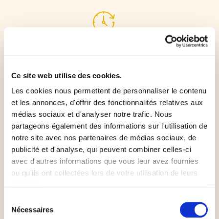
Durée de préparation
15min
Ce site web utilise des cookies.
Les cookies nous permettent de personnaliser le contenu
et les annonces, d'offrir des fonctionnalités relatives aux
Préchauffer le four à 220 °C (th. 7).
médias sociaux et d'analyser notre trafic. Nous
partageons également des informations sur l'utilisation de
Tailler le jambon en grosses lamelles de 1 cm
notre site avec nos partenaires de médias sociaux, de
publicité et d'analyse, qui peuvent combiner celles-ci
d'épaisseur.
avec d'autres informations que vous leur avez fournies
ou qu'ils ont collectées lors de votre utilisation de leurs
Tailler les bûches de chèvre en rondelles.
services.
Sélection
Étaler la pâte à pizza sur une plaque de pâtisserie
Nécessaires
du