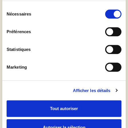
le sur la crème.
Sélection
Nécessaires
du
Hachez la mozzarella en petits cubes et garnissez la
consentement
pizza.
Préférences
Salez et poivrez.
Statistiques
Faites cuire 15 à 20 minutes environ selon le four.
Marketing
Pressez le citron au dessus de la pizza.
Afficher les détails
Placer quelques feuilles d'aneth.
Tout autoriser
Régalez-vous !
Autoriser la sélection