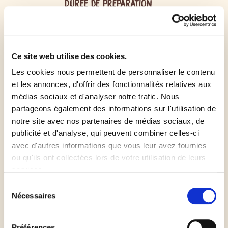
Durée de préparation
15min
Ce site web utilise des cookies.
Préchauffer le four à 220 °C (th. 6-7).
Les cookies nous permettent de personnaliser le contenu
et les annonces, d'offrir des fonctionnalités relatives aux
médias sociaux et d'analyser notre trafic. Nous
Éplucher les pommes et les tailler en fines tranches
partageons également des informations sur l'utilisation de
(3 mm d'épaisseur).
notre site avec nos partenaires de médias sociaux, de
publicité et d'analyse, qui peuvent combiner celles-ci
Couper le beurre en petits dés de 1 cm.
avec d'autres informations que vous leur avez fournies
ou qu'ils ont collectées lors de votre utilisation de leurs
services.
Étaler la pâte à pizza puis la placer sur une plaque
allant au four. Ajouter les pommes et les saupoudrer
Sélection
Nécessaires
du
de cannelle et de cassonade, puis disposer les dés de
consentement
beurre.
Préférences