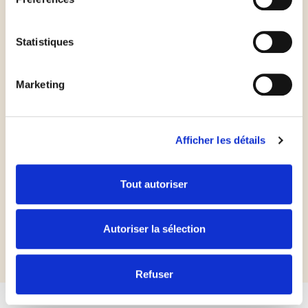
Enfourner pendant 15 min. Servir la pizza chaude ou
tiède.
Statistiques
Marketing
Afficher les détails
Les
plus
du chef
Tout autoriser
Pour une pizza au goût plus acidulé, choisissez des pommes
granny-smith.
Autoriser la sélection
Refuser