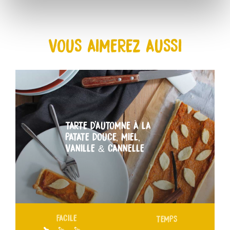
VOUS AIMEREZ AUSSI
TARTE D’AUTOMNE À LA
PATATE DOUCE, MIEL,
VANILLE & CANNELLE
FACILE
TEMPS