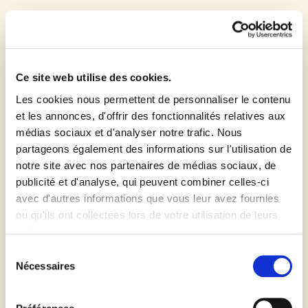
Préchauffez le four à 200 °C.
Coupez le brocoli en sommités.
Ce site web utilise des cookies.
Dans une casserole d’eau bouillante salée, faites
Les cookies nous permettent de personnaliser le contenu
blanchir les sommités de brocoli pendant 3 minutes,
et les annonces, d'offrir des fonctionnalités relatives aux
médias sociaux et d'analyser notre trafic. Nous
rafraîchissez les sous l'eau froide, puis égouttez-les.
partageons également des informations sur l'utilisation de
notre site avec nos partenaires de médias sociaux, de
Déroulez la pâte à pizza sans gluten et placez-la
publicité et d'analyse, qui peuvent combiner celles-ci
avec son papier sur une plaque allant au four.
avec d'autres informations que vous leur avez fournies
ou qu'ils ont collectées lors de votre utilisation de leurs
services.
Garnissez le fond de pâte de coulis de tomates, de
Sélection
poivrons confits et de fromage de chèvre.
Nécessaires
du
Assaisonnez-la de sel et de poivre puis enfournez
consentement
pour environ 15 minutes.