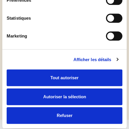
Préférences
A la sortie du four, ajoutez les sommités de brocolis
et un filet d’huile d’olive.
Statistiques
Marketing
Afficher les détails
Les
plus
du chef
Tout autoriser
A la sortie du four, saupoudrez-la de noisettes torréfiées
pour apporter un peu de croquant à votre pizza.
Autoriser la sélection
Refuser