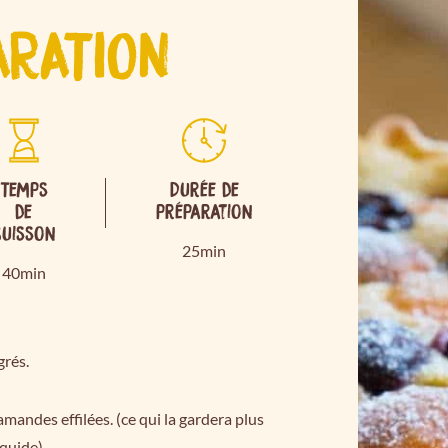
ARATION
Temps
Durée de
de
préparation
cuisson
25min
40min
grés.
mandes effilées. (ce qui la gardera plus
iquide)