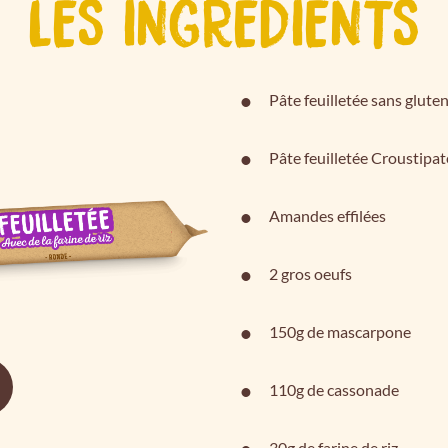
LES INGRÉDIENTS
Pâte feuilletée sans glute
Pâte feuilletée Croustipat
Amandes effilées
2 gros oeufs
150g de mascarpone
110g de cassonade
30g de farine de riz