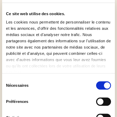
d'olive et une pincée de sel fin. Ajouter la viande
hachée (veiller à ne pas la faire bouillir) et l'ail. Cuire
Ce site web utilise des cookies.
légèrement, puis assaisonner de sel fin et de poivre
Les cookies nous permettent de personnaliser le contenu
du moulin.
et les annonces, d'offrir des fonctionnalités relatives aux
médias sociaux et d'analyser notre trafic. Nous
partageons également des informations sur l'utilisation de
Préchauffer le four à 200 °C (th. 6-7).
notre site avec nos partenaires de médias sociaux, de
publicité et d'analyse, qui peuvent combiner celles-ci
Étaler la pâte dans un moule à tarte. Ajouter la
avec d'autres informations que vous leur avez fournies
moitié du gruyère, puis la viande hachée et enfin les
ou qu'ils ont collectées lors de votre utilisation de leurs
tomates joliment présentées. Répartir ensuite le
services.
reste de gruyère.
Sélection
Nécessaires
du
consentement
Enfourner pendant une dizaine de minutes.
Préférences
Démouler ensuite la tarte et la parsemer de basilic.