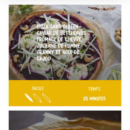
PIZZA SANS GLUTEN
CAVIAR DE BETTERAVES,
FROMAGE DE CHÈVRE,
JULIENNE DE POMME
GRANNY ET NOIX DE
CAJOU
FACILE
TEMPS
25 MINUTES