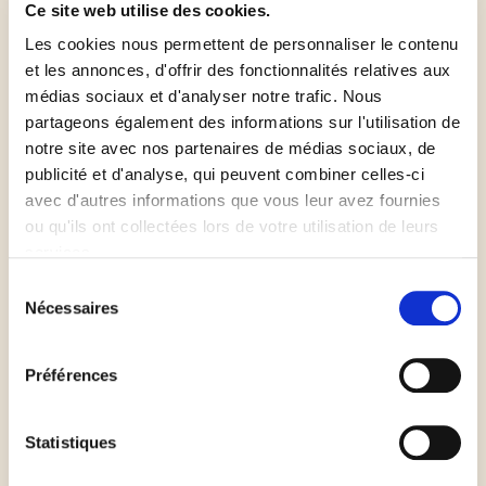
Ce site web utilise des cookies.
Les cookies nous permettent de personnaliser le contenu
Préchauffer votre four à 180°C
et les annonces, d'offrir des fonctionnalités relatives aux
médias sociaux et d'analyser notre trafic. Nous
partageons également des informations sur l'utilisation de
Fouetter le fromage frais
notre site avec nos partenaires de médias sociaux, de
publicité et d'analyse, qui peuvent combiner celles-ci
Incorporer le sirop d’agave
avec d'autres informations que vous leur avez fournies
ou qu'ils ont collectées lors de votre utilisation de leurs
services.
Ajouter les œufs et mélanger
Sélection
Nécessaires
du
Broyer les amandes en très petits morceaux
consentement
Préférences
Incorporer les zestes de citron et de clémentine
ainsi que le jus de clémentine. Dérouler la pâte dans
Statistiques
un moule.