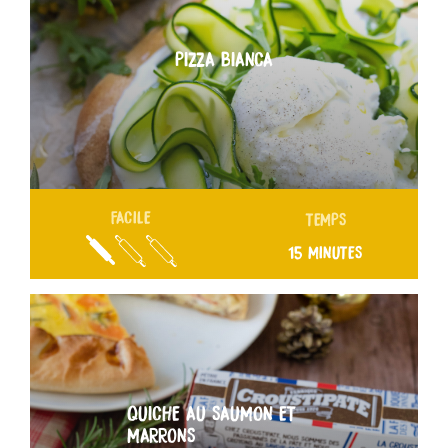
PIZZA BIANCA
FACILE
TEMPS
15 MINUTES
QUICHE AU SAUMON ET
MARRONS