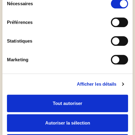
Nécessaires
du
Casser les œufs dedans
consentement
Préférences
Puis ajouter la poudre d'amande et le miel, fouetter
et verser dans la tarte
Statistiques
Enfourner pour 40 minutes à 180°C
Marketing
Déguster tiède ou froid
Afficher les détails
Tout autoriser
Les
plus
du chef
Autoriser la sélection
Recette réalisée par @eliseditatable