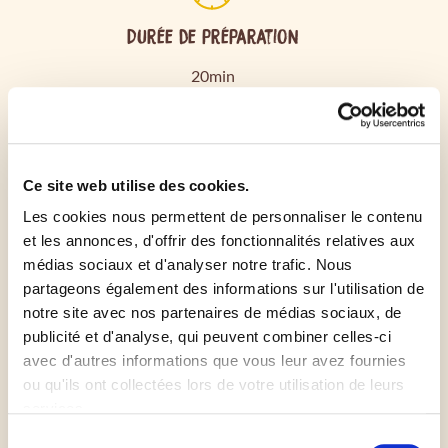
Durée de préparation
20min
Commencer par préchauffer le four à 180°C
Ce site web utilise des cookies.
Les cookies nous permettent de personnaliser le contenu
Puis découper les prunes en quartier pour retirer le
et les annonces, d'offrir des fonctionnalités relatives aux
noyau
médias sociaux et d'analyser notre trafic. Nous
partageons également des informations sur l'utilisation de
Étaler la pâte sablée dans le moule à tarte
notre site avec nos partenaires de médias sociaux, de
publicité et d'analyse, qui peuvent combiner celles-ci
avec d'autres informations que vous leur avez fournies
Puis déposer les prunes dessus
ou qu'ils ont collectées lors de votre utilisation de leurs
services.
Dans un récipient, verser la crème
Sélection