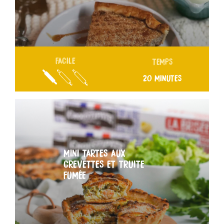
FACILE
TEMPS
20 MINUTES
MINI TARTES AUX
CREVETTES ET TRUITE
FUMÉE