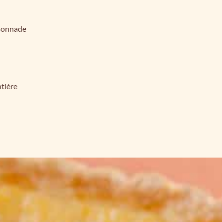
sonnade
ntière