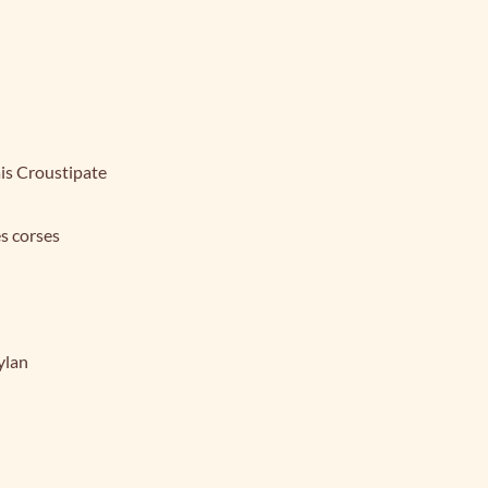
ais Croustipate
s corses
ylan