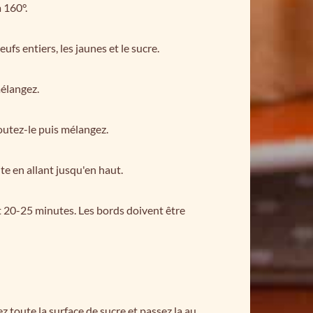
 160°.
ufs entiers, les jaunes et le sucre.
mélangez.
joutez-le puis mélangez.
te en allant jusqu'en haut.
t 20-25 minutes. Les bords doivent être
 toute la surface de sucre et passez la au