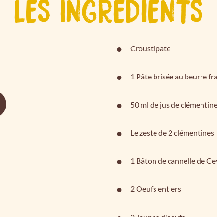
LES INGRÉDIENTS
Croustipate
1 Pâte brisée au beurre fr
50 ml de jus de clémentine
Le zeste de 2 clémentines
1 Bâton de cannelle de Ce
2 Oeufs entiers
2 Jaunes d'oeufs