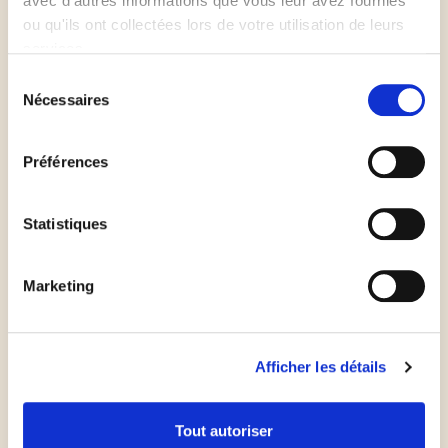
avec d'autres informations que vous leur avez fournies
Pour le caramel passion
ou qu'ils ont collectées lors de votre utilisation de leurs
services.
Couper les fruits de la passion en 2, puis enlever la
Sélection
pulpe avec une cuillère à café.
Nécessaires
du
consentement
Verser le sucre dans une poêle et le caraméliser à
Préférences
feu vif. Lorsqu'il est de belle couleur rousse et
homogène, ajouter le beurre et mélanger, puis
Statistiques
ajouter la pulpe des fruits de la passion.
Marketing
Réserver dans un bol et laisser refroidir.
Servir la tarte tiède ou chaude avec le caramel.
Afficher les détails
Tout autoriser