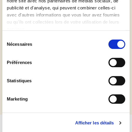
notre site avec nos partenaires de médias sociaux, de
Répartissez les noix sur le dessus
publicité et d'analyse, qui peuvent combiner celles-ci
avec d'autres informations que vous leur avez fournies
A déguster tiède ou froide.
ou qu'ils ont collectées lors de votre utilisation de leurs
services.
Sélection
Nécessaires
du
consentement
Préférences
Les
plus
du chef
Statistiques
Recette réalisée par @helcuisine
Marketing
Afficher les détails