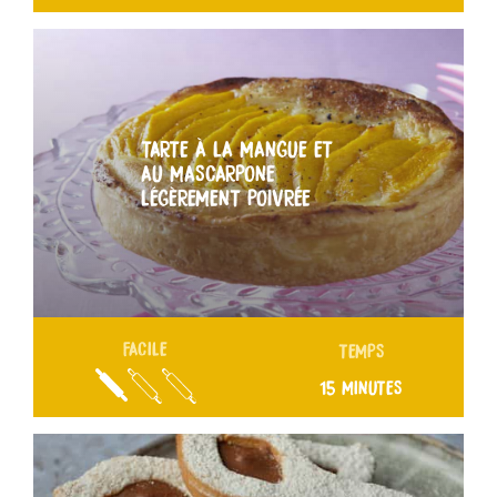
TARTE À LA MANGUE ET
AU MASCARPONE
LÉGÈREMENT POIVRÉE
FACILE
TEMPS
15 MINUTES