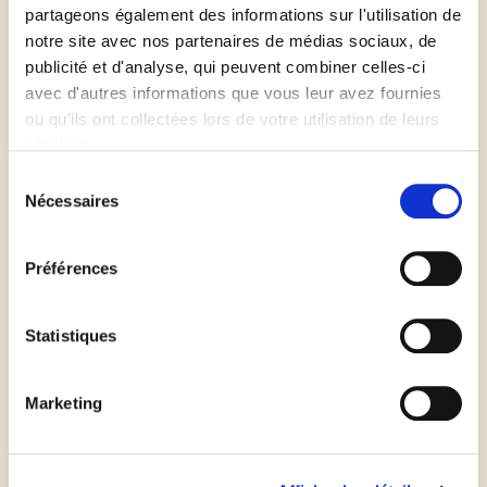
partageons également des informations sur l'utilisation de
Transvasez le mélange dans la casserole et portez à
notre site avec nos partenaires de médias sociaux, de
ébullition sans cesser de remuez avec un fouet,
publicité et d'analyse, qui peuvent combiner celles-ci
comme pour une crème pâtissière.
avec d'autres informations que vous leur avez fournies
ou qu'ils ont collectées lors de votre utilisation de leurs
services.
Incorporez la crème liquide en petit filet et bien
Sélection
mélangez.
Nécessaires
du
consentement
Débarrassez la crème chaude dans un récipient plat
Préférences
et la filmez au contact avec un film alimentaire.
Statistiques
Laissez refroidir entièrement la crème environ 30
minutes
Marketing
Quand la crème est encore légèrement tiède,
incorporez progressivement le beurre mou avec une