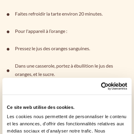
Faites refroidir la tarte environ 20 minutes.
Pour l'appareil à l’orange :
Pressez le jus des oranges sanguines.
Dans une casserole, portez à ébullition le jus des
oranges, et le sucre.
Dans un saladier, fouettez les œufs entiers et les
jaunes et incorporez la fécule de maïs.
Ce site web utilise des cookies.
Les cookies nous permettent de personnaliser le contenu
Versez progressivement le sirop d'oranges dans les
et les annonces, d'offrir des fonctionnalités relatives aux
œufs tout en continuant à fouetter.
médias sociaux et d'analyser notre trafic. Nous