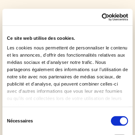
Éplucher le potimarron et le tailler en dés, puis le
cuire dans de l'eau bouillante salée pendant 10 min
(il doit commencer à s'écraser).
Ce site web utilise des cookies.
Les cookies nous permettent de personnaliser le contenu
Tailler les tranches de jambon cru en lamelles.
et les annonces, d'offrir des fonctionnalités relatives aux
médias sociaux et d'analyser notre trafic. Nous
Hacher grossièrement les châtaignes.
partageons également des informations sur l'utilisation de
notre site avec nos partenaires de médias sociaux, de
publicité et d'analyse, qui peuvent combiner celles-ci
Battre les œufs avec le lait et la crème, assaisonner
avec d'autres informations que vous leur avez fournies
le tout de sel et de poivre.
ou qu'ils ont collectées lors de votre utilisation de leurs
services.
Pour la cuisson
Sélection
Nécessaires
du
Retirer les billes du fond de tarte. Répartir les cubes
consentement