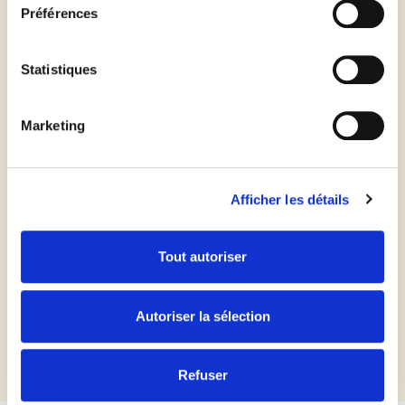
de potimarron, les châtaignes et les lanières de
Préférences
jambon, puis recouvrir le tout d'appareil à flan.
Statistiques
Enfourner pendant au moins 20 min.
Marketing
Afficher les détails
Les
plus
du chef
Tout autoriser
Vous pouvez également cuire le potimarron à la vapeur et le
parfumer avec quelques pincées de mélange 4 épices.
Autoriser la sélection
Refuser