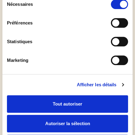
puis incorporer la crème, les feuilles de blettes et les
Nécessaires
du
pignons de pin. Assaisonner le tout de sel et de
consentement
poivre.
Préférences
Verser la préparation à la ricotta sur le fond de tarte
Statistiques
précuit, puis enfourner pendant 30 min.
Marketing
Déguster la tarte à la sortie du four.
Afficher les détails
Tout autoriser
Les
plus
du chef
Autoriser la sélection
En saison, remplacez la ricotta par du broccio, un fromage