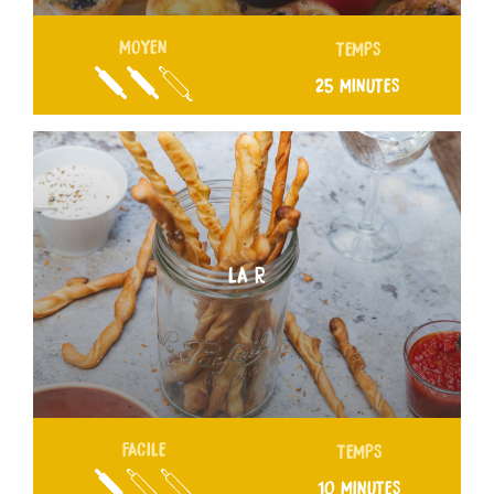
MOYEN
TEMPS
25 MINUTES
LA R
FACILE
TEMPS
10 MINUTES