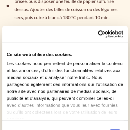
brisée, puis disposer une feuille de papier sulfurisé
dessus. Ajouter des billes de cuisson ou des légumes
secs, puis cuire à blanc à 180 °C pendant 10 min.
Laisser ensuite refroidir et retirer les billes de
cuisson ainsi que le papier.
Ce site web utilise des cookies.
Couper les blettes au-dessus du pied, puis tailler les
Les cookies nous permettent de personnaliser le contenu
feuilles de manière à enlever la tige. Laver ensuite
et les annonces, d'offrir des fonctionnalités relatives aux
les feuilles et les émincer.
médias sociaux et d'analyser notre trafic. Nous
partageons également des informations sur l'utilisation de
notre site avec nos partenaires de médias sociaux, de
Faire bouillir un grand volume d'eau avec le gros sel,
publicité et d'analyse, qui peuvent combiner celles-ci
puis cuire les feuilles pendant 5 min. Les égoutter
avec d'autres informations que vous leur avez fournies
soigneusement.
ou qu'ils ont collectées lors de votre utilisation de leurs
services.
Dans un saladier, battre les oeufs avec la ricotta,
Sélection