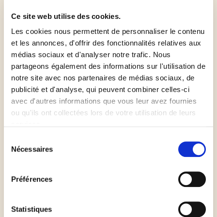
ensuite la pâte à blanc garnie de billes de cuisson
pendant 15 à 20 min.
Ce site web utilise des cookies.
Les cookies nous permettent de personnaliser le contenu
Une fois refroidie, la démouler sur un plat de
et les annonces, d'offrir des fonctionnalités relatives aux
médias sociaux et d'analyser notre trafic. Nous
présentation. Faire fondre le chocolat au bain-
partageons également des informations sur l'utilisation de
marie, puis en badigeonner le fond de tarte froid
notre site avec nos partenaires de médias sociaux, de
avec un pinceau. Laisser ensuite le chocolat se figer.
publicité et d'analyse, qui peuvent combiner celles-ci
avec d'autres informations que vous leur avez fournies
Pour la réalisation de la ganache au chocolat :
ou qu'ils ont collectées lors de votre utilisation de leurs
services.
Sélection
Hacher grossièrement le chocolat. Dans une
Nécessaires
du
casserole, faire bouillir la crème liquide puis la
consentement
verser sur le chocolat. Remuer au fouet afin
Préférences
d'obtenir la texture d'une mayonnaise. Verser
ensuite la ganache sur le fond de tarte, puis laisser
durcir à température ambiante pendant 40 à 50
Statistiques