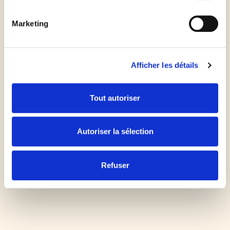
min.
Marketing
Pour la finition de la tarte au chocolat :
Dans une poêle, faire fondre le sucre et le laisser
Afficher les détails
devenir caramel en le cuisant à feu vif. Lorsque sa
couleur est homogène, ajouter les fruits secs et
Tout autoriser
laisser reprendre en chaleur, puis mélanger. Faire
ensuite couler le caramel aux fruits secs sur une
Autoriser la sélection
feuille de papier sulfurisé afin de le refroidir.
Refuser
Servir la tarte à température ambiante et la
parsemer d'éclats de caramel.