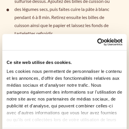
sulfurisé dessus. Ajoutez des billes de cuisson ou
des légumes secs, puis faites cuire la pâte à blanc
pendant 6 à 8 min. Retirez ensuite les billes de
cuisson ainsi que le papier et laissez les fonds de
tartelettes refroidir.
Pour la garniture :
Ce site web utilise des cookies.
Portez la température du four à 200 °C.
Les cookies nous permettent de personnaliser le contenu
et les annonces, d'offrir des fonctionnalités relatives aux
Faites fondre le beurre.
médias sociaux et d'analyser notre trafic. Nous
partageons également des informations sur l'utilisation de
notre site avec nos partenaires de médias sociaux, de
Battez énergiquement les oeufs avec le sucre et
publicité et d'analyse, qui peuvent combiner celles-ci
incorporez progressivement la poudre d'amande.
avec d'autres informations que vous leur avez fournies
ou qu'ils ont collectées lors de votre utilisation de leurs
Mélangez le beurre avec les oeufs, ajoutez la fleur
services.