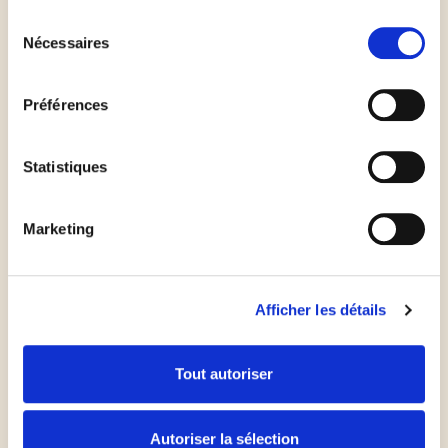
de sel et les noix de pécan. Verser ensuite le tout sur
Sélection
le fond de pâte.
Nécessaires
du
consentement
Enfournez pendant environ 15 min, puis ramenez la
Préférences
température à 160 °C (th. 5) et poursuivez la
cuisson durant 20 min environ.
Statistiques
Laissez ensuite refroidir. Au moment de servir,
Marketing
versez un trait de sirop d'érable sur chaque
tartelette.
Afficher les détails
Tout autoriser
Les
plus
du chef
Autoriser la sélection