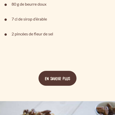
80 g de beurre doux
7 cl de sirop d’érable
2 pincées de fleur de sel
EN SAVOIR PLUS