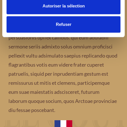
cognomentum.
Autoriser la sélection
Advenit post multos Scudilo Scutariorum
Refuser
tribunus velamento subagrestis ingenii
persuasionis opifex callidus. qui eum adulabili
sermone seriis admixto solus omnium proficisci
pellexit vultu adsimulato saepius replicando quod
flagrantibus votis eum videre frater cuperet
patruelis, siquid per inprudentiam gestum est
remissurus ut mitis et clemens, participemque
eum suae maiestatis adscisceret, futurum
laborum quoque socium, quos Arctoae provinciae
diu fessae poscebant.