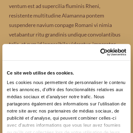
ventum est ad supercilia fluminis Rheni,
resistente multitudine Alamanna pontem
suspendere navium conpage Romani vi nimia
vetabantur ritu grandinis undique convolantibus
telis, et cum id inpossibile videretur, imperator
cogitationibus magnis attonitus, quid capesseret
ambigebat.
Ce site web utilise des cookies.
Nihil morati post haec militares avidi saepe
Les cookies nous permettent de personnaliser le contenu
turbarum adorti sunt Montium primum, qui
et les annonces, d'offrir des fonctionnalités relatives aux
médias sociaux et d'analyser notre trafic. Nous
divertebat in proximo, levi corpore senem atque
partageons également des informations sur l'utilisation de
morbosum, et hirsutis resticulis cruribus eius
notre site avec nos partenaires de médias sociaux, de
innexis divaricaturn sine spiramento ullo ad usque
publicité et d'analyse, qui peuvent combiner celles-ci
avec d'autres informations que vous leur avez fournies
praetorium traxere praefecti.
ou qu'ils ont collectées lors de votre utilisation de leurs