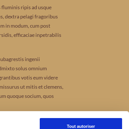
 fluminis ripis ad usque
s, dextra pelagi fragoribus
um in modum, cum post
dis, efficaciae inpetrabilis
ubagrestis ingenii
 admixto solus omnium
agrantibus votis eum videre
missurus ut mitis et clemens,
rum quoque socium, quos
Tout autoriser