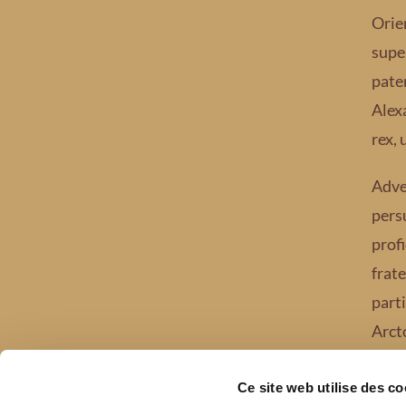
Orie
super
pate
Alexa
rex,
Adve
pers
profi
frate
part
Arct
Ce site web utilise des co