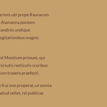
plurimis ubi prope Rauracum
ine Alamanna pontem
randinis undique
 cogitationibus magnis
sunt Montium primum, qui
rsutis resticulis cruribus
ium traxere praefecti.
e frui non properat, ut omnia
aliud vellet, rei publicae