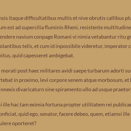
is itaque difficultatibus multis et nive obrutis callibus 
um est ad supercilia fluminis Rheni, resistente multitud
endere navium conpage Romani vi nimia vetabantur ritu g
lantibus telis, et cum id inpossibile videretur, imperator
nitus, quid capesseret ambigebat.
l morati post haec militares avidi saepe turbarum adorti 
rtebat in proximo, levi corpore senem atque morbosum, et hi
innexis divaricaturn sine spiramento ullo ad usque praetor
i ille hac tam eximia fortuna propter utilitatem rei publica
conficiat, quid ego, senator, facere debeo, quem, etiamsi ille 
ulere oporteret?