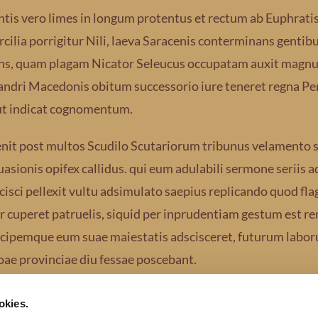
ntis vero limes in longum protentus et rectum ab Euphratis
cilia porrigitur Nili, laeva Saracenis conterminans gentibu
ns, quam plagam Nicator Seleucus occupatam auxit magn
ndri Macedonis obitum successorio iure teneret regna Persi
 ut indicat cognomentum.
nit post multos Scudilo Scutariorum tribunus velamento s
uasionis opifex callidus. qui eum adulabili sermone seriis
cisci pellexit vultu adsimulato saepius replicando quod fl
r cuperet patruelis, siquid per inprudentiam gestum est re
icipemque eum suae maiestatis adscisceret, futurum labo
oae provinciae diu fessae poscebant.
okies.