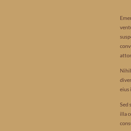
Emens
vent
susp
convo
atto
Nihi
dive
eius 
Sed s
illa 
cons