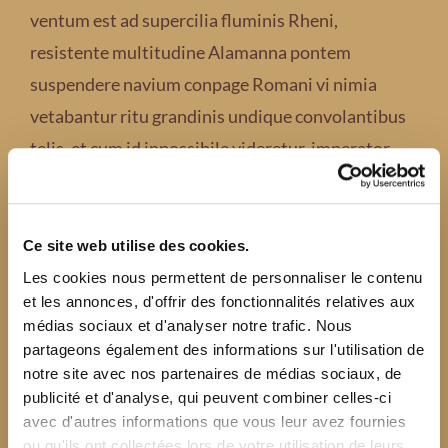
ventum est ad supercilia fluminis Rheni,
resistente multitudine Alamanna pontem
suspendere navium conpage Romani vi nimia
vetabantur ritu grandinis undique convolantibus
telis, et cum id inpossibile videretur, imperator
cogitationibus magnis attonitus, quid capesseret
ambigebat.
Ce site web utilise des cookies.
Nihil morati post haec militares avidi saepe
Les cookies nous permettent de personnaliser le contenu
turbarum adorti sunt Montium primum, qui
et les annonces, d'offrir des fonctionnalités relatives aux
médias sociaux et d'analyser notre trafic. Nous
divertebat in proximo, levi corpore senem atque
partageons également des informations sur l'utilisation de
morbosum, et hirsutis resticulis cruribus eius
notre site avec nos partenaires de médias sociaux, de
innexis divaricaturn sine spiramento ullo ad usque
publicité et d'analyse, qui peuvent combiner celles-ci
avec d'autres informations que vous leur avez fournies
praetorium traxere praefecti.
ou qu'ils ont collectées lors de votre utilisation de leurs