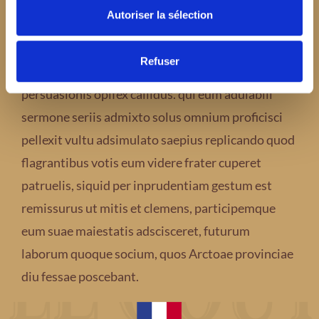
cognomentum.
Autoriser la sélection
Advenit post multos Scudilo Scutariorum
Refuser
tribunus velamento subagrestis ingenii
persuasionis opifex callidus. qui eum adulabili
sermone seriis admixto solus omnium proficisci
pellexit vultu adsimulato saepius replicando quod
flagrantibus votis eum videre frater cuperet
patruelis, siquid per inprudentiam gestum est
remissurus ut mitis et clemens, participemque
eum suae maiestatis adscisceret, futurum
laborum quoque socium, quos Arctoae provinciae
diu fessae poscebant.