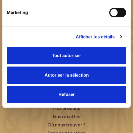
Marketing
Afficher les détails
FAITES LE CHOIX DE LA PÂTE
Tout autoriser
PÉTRIE
EN
FRANCE
AVEC AMOUR !
Autoriser la sélection
Refuser
Notre histoire
Nos produits
Nos recettes
Où nous trouver ?
Bons de réduction