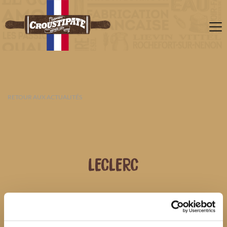
RETOUR AUX ACTUALITÉS
LECLERC
07 AOÛT 2026