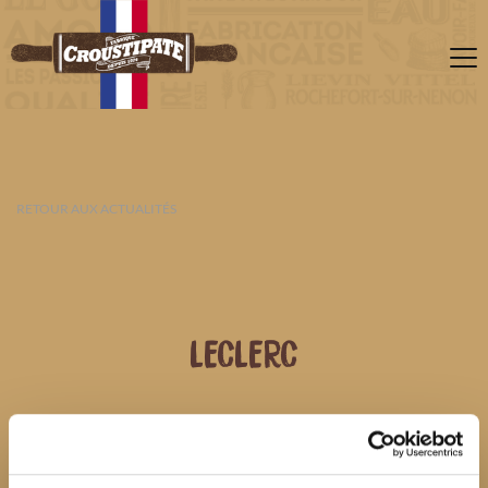
RETOUR AUX ACTUALITÉS
LECLERC
07 AOÛT 2026