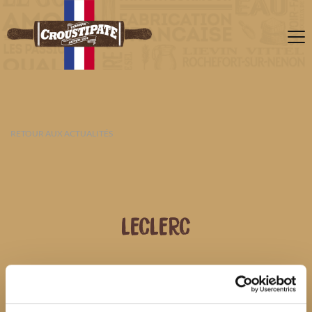
RETOUR AUX ACTUALITÉS
LECLERC
07 AOÛT 2026