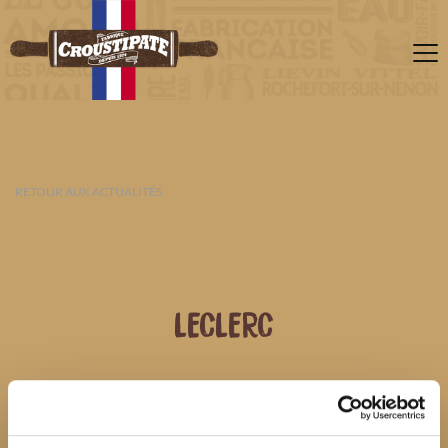
RETOUR AUX ACTUALITÉS
LECLERC
07 AOÛT 2026