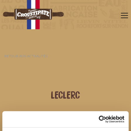
RETOUR AUX ACTUALITÉS
LECLERC
07 AOÛT 2026