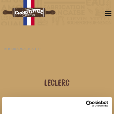
RETOUR AUX ACTUALITÉS
LECLERC
07 AOÛT 2026