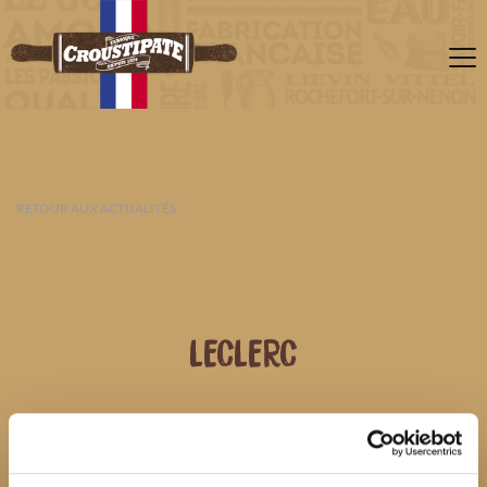
RETOUR AUX ACTUALITÉS
LECLERC
07 AOÛT 2026