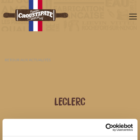
RETOUR AUX ACTUALITÉS
LECLERC
07 AOÛT 2026