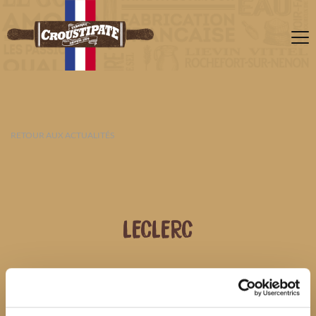
RETOUR AUX ACTUALITÉS
LECLERC
07 AOÛT 2026