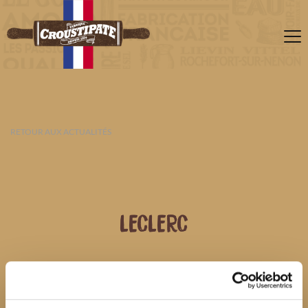
RETOUR AUX ACTUALITÉS
LECLERC
07 AOÛT 2026